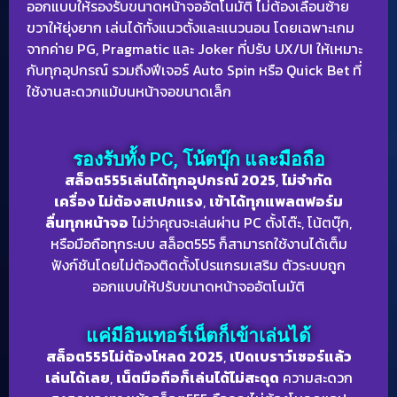
ออกแบบให้รองรับขนาดหน้าจออัตโนมัติ ไม่ต้องเลื่อนซ้าย
ขวาให้ยุ่งยาก เล่นได้ทั้งแนวตั้งและแนวนอน โดยเฉพาะเกม
จากค่าย PG, Pragmatic และ Joker ที่ปรับ UX/UI ให้เหมาะ
กับทุกอุปกรณ์ รวมถึงฟีเจอร์ Auto Spin หรือ Quick Bet ที่
ใช้งานสะดวกแม้บนหน้าจอขนาดเล็ก
รองรับทั้ง PC, โน้ตบุ๊ก และมือถือ
สล็อต555เล่นได้ทุกอุปกรณ์ 2025
,
ไม่จำกัด
เครื่อง ไม่ต้องสเปกแรง
,
เข้าได้ทุกแพลตฟอร์ม
ลื่นทุกหน้าจอ
ไม่ว่าคุณจะเล่นผ่าน PC ตั้งโต๊ะ, โน้ตบุ๊ก,
หรือมือถือทุกระบบ สล็อต555 ก็สามารถใช้งานได้เต็ม
ฟังก์ชันโดยไม่ต้องติดตั้งโปรแกรมเสริม ตัวระบบถูก
ออกแบบให้ปรับขนาดหน้าจออัตโนมัติ
แค่มีอินเทอร์เน็ตก็เข้าเล่นได้
สล็อต555ไม่ต้องโหลด 2025
,
เปิดเบราว์เซอร์แล้ว
เล่นได้เลย
,
เน็ตมือถือก็เล่นได้ไม่สะดุด
ความสะดวก