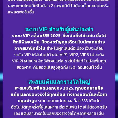
เฉพาะเกมใหม่ที่ให้โบนัส x2 เฉพาะที่นี่ ไม่มีบนเว็บเอเย่นต์หรือ
แพลตฟอร์มอื่น
ระบบ VIP สำหรับผู้เล่นประจำ
ระบบ VIP สล็อต555 2025
,
ยิ่งเล่นยิ่งได้ระดับ ยิ่งได้
สิทธิพิเศษเพิ่ม
,
มีของขวัญทุกเดือน โบนัสแตกต่าง
จากสมาชิกทั่วไป
สำหรับผู้ที่เล่นต่อเนื่อง เว็บจะเลื่อน
ระดับ VIP ให้อัตโนมัติ เช่น VIP1, VIP2, VIP3 ไปจนถึง
VIP Platinum สิทธิพิเศษแต่ละระดับได้แก่ โบนัสเพิ่มทุก
ยอดฝาก, คืนยอดเสียสูงสุดถึง 15%, ถอนเงินเร็วขึ้น
สะสมแต้มแลกรางวัลใหญ่
สะสมแต้มสล็อตแลกของ 2025
,
ทุกยอดฝากคือ
แต้ม แลกของจริงได้ทุกเดือน
,
ทั้งเครดิตฟรีและไอเท
มมูลค่าสูง
ระบบสะสมแต้มของสล็อต555 ให้แต้ม
อัตโนมัติทุกครั้งที่ผู้เล่นฝากหรือเดิมพัน โดยไม่ต้องกดรับ
เอง แต้มสามารถใช้แลกของรางวัลได้หลากหลาย เช่น