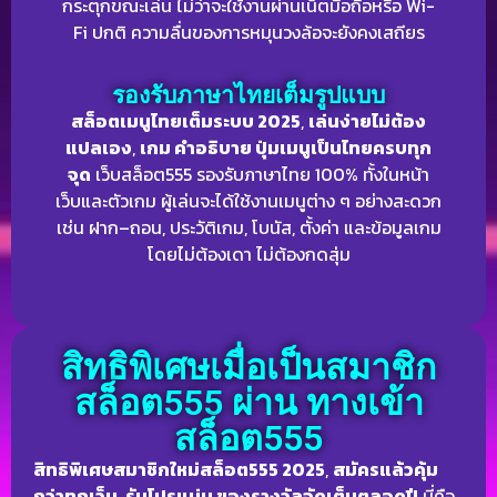
กระตุกขณะเล่น ไม่ว่าจะใช้งานผ่านเน็ตมือถือหรือ Wi-
Fi ปกติ ความลื่นของการหมุนวงล้อจะยังคงเสถียร
รองรับภาษาไทยเต็มรูปแบบ
สล็อตเมนูไทยเต็มระบบ 2025
,
เล่นง่ายไม่ต้อง
แปลเอง
,
เกม คำอธิบาย ปุ่มเมนูเป็นไทยครบทุก
จุด
เว็บสล็อต555 รองรับภาษาไทย 100% ทั้งในหน้า
เว็บและตัวเกม ผู้เล่นจะได้ใช้งานเมนูต่าง ๆ อย่างสะดวก
เช่น ฝาก–ถอน, ประวัติเกม, โบนัส, ตั้งค่า และข้อมูลเกม
โดยไม่ต้องเดา ไม่ต้องกดสุ่ม
สิทธิพิเศษเมื่อเป็นสมาชิก
สล็อต555 ผ่าน ทางเข้า
สล็อต555
สิทธิพิเศษสมาชิกใหม่สล็อต555 2025
,
สมัครแล้วคุ้ม
กว่าทุกเว็บ
,
รับโปรแน่น ของรางวัลจัดเต็มตลอดปี
นี่คือ