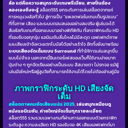
ล้อ แต่คือความสนุกระดับเกมพรีเมียม
,
สายปั่นต้อง
ลองเองถึงจะรู้
สล็อต555 ยกระดับการเล่นสล็อตจากแค่
การหมุนวงล้อทั่วไป สู่การเป็น “แพลตฟอร์มเกมเต็มรูปแบบ”
ที่ทั้งภาพ เสียง และระบบตอบสนองอย่างสมจริง ผู้เล่นจะได้
สัมผัสกับเกมที่ออกแบบมาอย่างพิถีพิถัน ทั้งกราฟิกระดับ HD
ที่รองรับจอทุกรุ่น แอนิเมชันลื่นไหลไม่มีสะดุด เอฟเฟกต์ภาพ
และเสียงเข้าจังหวะแตกโบนัสได้อย่างเร้าใจ อีกทั้งยังมาพร้อม
ระบบเสียงจัดเต็มแบบ Surround
ที่ทำให้การเล่นสนุกขึ้น
แบบไม่จำเจ นอกจากนี้อินเตอร์เฟสของเว็บก็ใช้งานง่ายมาก
ปุ่มต่าง ๆ ถูกจัดเรียงอย่างเป็นระบบ สีสบายตา ไม่รกจอ แม้ผู้
เล่นมือใหม่หรือผู้สูงวัยก็สามารถใช้งานได้โดยไม่ต้องอ่านคู่มือ
ภาพกราฟิกระดับ HD เสียงจัด
เต็ม
สล็อตภาพคมชัดเสียงแน่น 2025
,
เล่นสนุกเหมือนดู
หนังแอนิเมชัน
,
ค่ายใหญ่จัดเต็มทุกรายละเอียด
สล็อต555 รวบรวมเฉพาะเกมที่ผ่านการออกแบบด้วยกราฟิก
ระดับสูง ความละเอียด HD รองรับจอ 4K เสียงเอฟเฟกต์มา