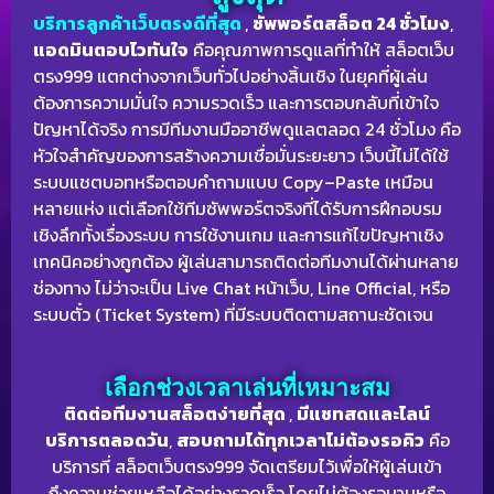
บริการลูกค้าเว็บตรงดีที่สุด
,
ซัพพอร์ตสล็อต 24 ชั่วโมง
,
แอดมินตอบไวทันใจ
คือคุณภาพการดูแลที่ทำให้ สล็อตเว็บ
ตรง999 แตกต่างจากเว็บทั่วไปอย่างสิ้นเชิง ในยุคที่ผู้เล่น
ต้องการความมั่นใจ ความรวดเร็ว และการตอบกลับที่เข้าใจ
ปัญหาได้จริง การมีทีมงานมืออาชีพดูแลตลอด 24 ชั่วโมง คือ
หัวใจสำคัญของการสร้างความเชื่อมั่นระยะยาว เว็บนี้ไม่ได้ใช้
ระบบแชตบอทหรือตอบคำถามแบบ Copy–Paste เหมือน
หลายแห่ง แต่เลือกใช้ทีมซัพพอร์ตจริงที่ได้รับการฝึกอบรม
เชิงลึกทั้งเรื่องระบบ การใช้งานเกม และการแก้ไขปัญหาเชิง
เทคนิคอย่างถูกต้อง ผู้เล่นสามารถติดต่อทีมงานได้ผ่านหลาย
ช่องทาง ไม่ว่าจะเป็น Live Chat หน้าเว็บ, Line Official, หรือ
ระบบตั๋ว (Ticket System) ที่มีระบบติดตามสถานะชัดเจน
เลือกช่วงเวลาเล่นที่เหมาะสม
ติดต่อทีมงานสล็อตง่ายที่สุด
,
มีแชทสดและไลน์
บริการตลอดวัน
,
สอบถามได้ทุกเวลาไม่ต้องรอคิว
คือ
บริการที่ สล็อตเว็บตรง999 จัดเตรียมไว้เพื่อให้ผู้เล่นเข้า
ถึงความช่วยเหลือได้อย่างรวดเร็ว โดยไม่ต้องรอนานหรือ