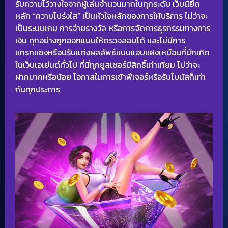
รับความไว้วางใจจากผู้เล่นจำนวนมากในทุกระดับ เว็บนี้ยึด
หลัก “ความโปร่งใส” เป็นหัวใจหลักของการให้บริการ ไม่ว่าจะ
เป็นระบบเกม การจ่ายรางวัล หรือการจัดการธุรกรรมทางการ
เงิน ทุกอย่างถูกออกแบบให้ตรวจสอบได้ และไม่มีการ
แทรกแซงหรือปรับแต่งผลลัพธ์แบบแอบแฝงเหมือนที่มักเกิด
ในเว็บเอเย่นต์ทั่วไป ที่นี่ทุกยูสเซอร์มีสิทธิ์เท่าเทียม ไม่ว่าจะ
ฝากมากหรือน้อย โอกาสในการเข้าฟีเจอร์หรือรับโบนัสก็เท่า
กันทุกประการ