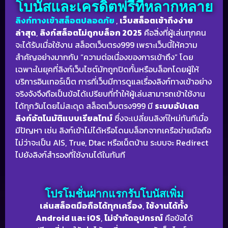
โบนัสและเครดิตฟรีที่หลากหลาย
ลิงก์ทางเข้าสล็อตปลอดภัย
,
เว็บสล็อตเข้าถึงง่าย
ล่าสุด
,
ลิงก์สล็อตไม่ถูกบล็อก 2025
คือสิ่งที่ผู้เล่นทุกคน
จะได้รับเมื่อใช้งาน สล็อตเว็บตรง999 เพราะเว็บนี้ให้ความ
สำคัญอย่างมากกับ “ความต่อเนื่องของการเข้าถึง” โดย
เฉพาะในยุคที่ลิงก์เว็บไซต์มักถูกปิดกั้นหรือบล็อกโดยผู้ให้
บริการอินเทอร์เน็ต การที่เว็บมีการดูแลเรื่องลิงก์ทางเข้าอย่าง
จริงจังจึงถือเป็นข้อได้เปรียบที่ทำให้ผู้เล่นสามารถเข้าใช้งาน
ได้ทุกวันโดยไม่สะดุด สล็อตเว็บตรง999 มี
ระบบอัปเดต
ลิงก์อัตโนมัติแบบเรียลไทม์
ซึ่งจะเปลี่ยนลิงก์ใหม่ทันทีเมื่อ
มีปัญหา เช่น ลิงก์เข้าไม่ได้หรือโดนบล็อกจากเครือข่ายมือถือ
ไม่ว่าจะเป็น AIS, True, Dtac หรือเน็ตบ้าน ระบบจะ Redirect
ไปยังลิงก์สำรองที่ใช้งานได้ในทันที
โปรโมชั่นฝากแรกรับโบนัสเพิ่ม
เล่นสล็อตมือถือได้ทุกเครื่อง
,
ใช้งานได้ทั้ง
Android และ iOS
,
ไม่จำกัดอุปกรณ์
คือข้อได้