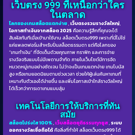
เว็บตรง 999 ที่เหนือกว่าใคร
ในตลาด
โลกของเกมสล็อตแตกง่าย
,
เว็บตรงรวมรางวัลใหญ่
,
โอกาสทำเงินจากสล็อต 2025
คือความรู้สึกที่คุณจะได้
สัมผัสทันทีเมื่อเข้ามาใช้งาน สล็อตเว็บตรง999 เพราะที่นี่ไม่ใช่
แค่แพลตฟอร์มสำหรับปั่นสล็อตธรรมดา แต่คือโลกของ
“เกมทำเงิน” ที่จัดเต็มด้วยคุณภาพ กราฟิก และการจ่าย
รางวัลจริงแบบไม่มีเพดานจำกัด ภายในเว็บไซต์มีการจัด
หมวดหมู่เกมอย่างชัดเจน ไม่ว่าจะเป็นเกมแตกง่าย เกมโบนัส
สูง หรือเกมยอดนิยมตามช่วงเวลา ช่วยให้ผู้เล่นค้นหาเกมที่
เหมาะกับตัวเองได้ง่ายขึ้น และเพิ่มโอกาสเข้าใกล้รางวัลใหญ่
ได้เร็วกว่าการเดาเกมแบบสุ่ม
เทคโนโลยีการให้บริการที่ทัน
สมัย
สล็อตโปร่งใส 100%
,
เว็บสล็อตยุติธรรมทุกยูส
,
ระบบ
ออกรางวัลเชื่อถือได้
คือสิ่งที่ทำให้ สล็อตเว็บตรง999 ได้