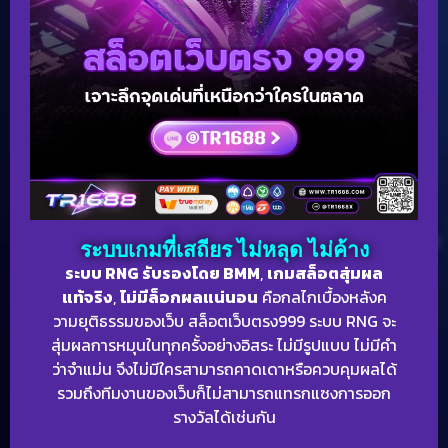
ระบบเกมที่เสถียร ไม่หลุด ไม่ค้าง
ระบบ RNG รับรองโดย BMM
,
เกมสล็อตสุ่มผล
แท้จริง
,
ไม่มีล็อกผลแน่นอน
คือกลไกเบื้องหลังค
วามยุติธรรมของเว็บ สล็อตเว็บตรง999 ระบบ RNG จะ
สุ่มผลการหมุนในทุกครั้งอย่างอิสระ ไม่มีรูปแบบ ไม่มีคำ
ว่าจำแม่น จึงไม่มีใครสามารถคาดเดาหรือควบคุมผลได้
รวมถึงทีมงานของเว็บก็ไม่สามารถแทรกแซงการออก
รางวัลได้เช่นกัน