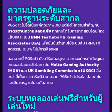
ความปลอดภัยและ
มาตรฐานระดับสากล
PGSoft ไม่ได้เน้นแค่คุณภาพเกม แต่ยังให้ความสำคัญกับ
มาตรฐานความปลอดภัย
ทุกเกมได้รับการทดสอบโดยห้อง
แล็บอิสระ เช่น
BMM Testlabs
และ
Gaming
Associates (GA)
เพื่อยืนยันว่าเกมใช้ระบบสุ่ม (RNG) ที่
ยุติธรรม 100% ไม่มีการล็อกผล
นอกจากนี้ PGSoft ยังได้รับใบอนุญาตจากองค์กรกำกับดูแล
เกมออนไลน์ระดับโลก เช่น
Malta Gaming Authority
(MGA)
และ
UK Gambling Commission (UKGC)
สิ่ง
เหล่านี้เป็นการการันตีว่าเกมจาก PGSoft โปร่งใส ปลอดภัย
และมีมาตรฐานในระดับสากล
ระบบทดลองเล่นฟรีสำหรับผู้
เล่นใหม่