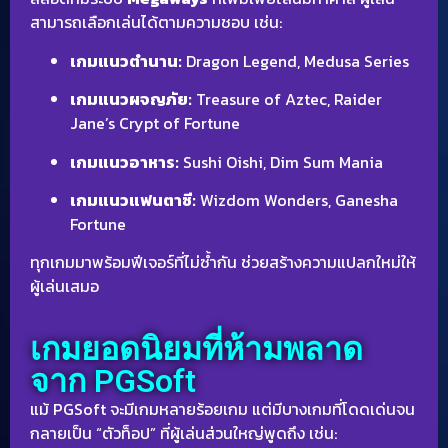
สามารถเลือกเล่นได้ตามความชอบ เช่น:
เกมแนวตำนาน:
Dragon Legend, Medusa Series
เกมแนวผจญภัย:
Treasure of Aztec, Raider
Jane’s Crypt of Fortune
เกมแนวอาหาร:
Sushi Oishi, Dim Sum Mania
เกมแนวแฟนตาซี:
Wizdom Wonders, Ganesha
Fortune
ทุกเกมมาพร้อมฟีเจอร์ที่ไม่ซ้ำกัน ช่วยสร้างความแปลกใหม่ให้
ผู้เล่นเสมอ
เกมยอดนิยมที่ห้ามพลาด
จาก PGSoft
แม้ PGSoft จะมีเกมหลายร้อยเกม แต่มีบางเกมที่โดดเด่นจน
กลายเป็น “ตัวท็อป” ที่ผู้เล่นส่วนใหญ่พูดถึง เช่น: