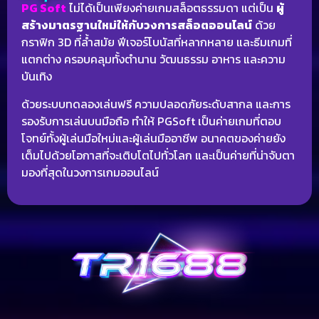
PG Soft
ไม่ได้เป็นเพียงค่ายเกมสล็อตธรรมดา แต่เป็น
ผู้
สร้างมาตรฐานใหม่ให้กับวงการสล็อตออนไลน์
ด้วย
กราฟิก 3D ที่ล้ำสมัย ฟีเจอร์โบนัสที่หลากหลาย และธีมเกมที่
แตกต่าง ครอบคลุมทั้งตำนาน วัฒนธรรม อาหาร และความ
บันเทิง
ด้วยระบบทดลองเล่นฟรี ความปลอดภัยระดับสากล และการ
รองรับการเล่นบนมือถือ ทำให้ PGSoft เป็นค่ายเกมที่ตอบ
โจทย์ทั้งผู้เล่นมือใหม่และผู้เล่นมืออาชีพ อนาคตของค่ายยัง
เต็มไปด้วยโอกาสที่จะเติบโตไปทั่วโลก และเป็นค่ายที่น่าจับตา
มองที่สุดในวงการเกมออนไลน์