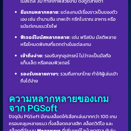
ในสไตล์ 3D ทำให้ภาพสวยงาม ดึงดูดสายตา
ธีมเกมหลากหลาย:
แต่ละเกมมีเรื่องราวเป็นของตัว
เอง เช่น ตำนานจีน เทพเจ้า กรีกโบราณ อาหาร หรือ
แม้แต่เกมแนวไซไฟ
ฟีเจอร์โบนัสหลากหลาย:
เช่น ฟรีสปิน มัลติพลาย
หรือโหมดพิเศษที่แตกต่างในแต่ละเกม
เข้าถึงง่าย:
รองรับทุกอุปกรณ์ ไม่ว่าจะเป็นมือถือ
แท็บเล็ต หรือคอมพิวเตอร์
รองรับหลายภาษา:
รวมถึงภาษาไทย ทำให้ผู้เล่นเข้า
ถึงได้ง่าย
ความหลากหลายของเกม
จาก PGSoft
ปัจจุบัน PGSoft มีเกมสล็อตให้เลือกเล่นมากกว่า 100 เกม
ครอบคลุมหลายแนว ทั้งสล็อตคลาสสิก สล็อตวิดีโอ และ
สล็อตที่มีระบบ
Megaways
ที่เพิ่มเพย์ไลน์มหาศาล ผู้เล่น