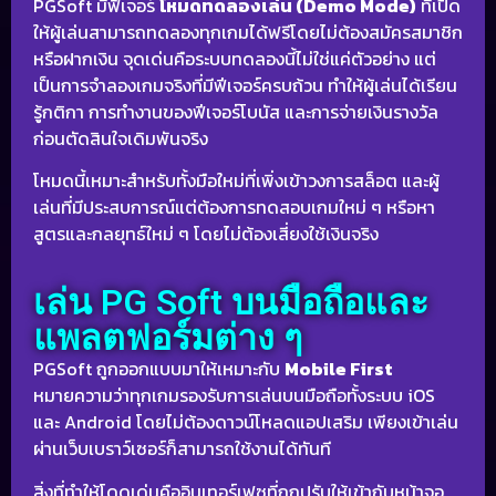
PGSoft มีฟีเจอร์
โหมดทดลองเล่น (Demo Mode)
ที่เปิด
ให้ผู้เล่นสามารถทดลองทุกเกมได้ฟรีโดยไม่ต้องสมัครสมาชิก
หรือฝากเงิน จุดเด่นคือระบบทดลองนี้ไม่ใช่แค่ตัวอย่าง แต่
เป็นการจำลองเกมจริงที่มีฟีเจอร์ครบถ้วน ทำให้ผู้เล่นได้เรียน
รู้กติกา การทำงานของฟีเจอร์โบนัส และการจ่ายเงินรางวัล
ก่อนตัดสินใจเดิมพันจริง
โหมดนี้เหมาะสำหรับทั้งมือใหม่ที่เพิ่งเข้าวงการสล็อต และผู้
เล่นที่มีประสบการณ์แต่ต้องการทดสอบเกมใหม่ ๆ หรือหา
สูตรและกลยุทธ์ใหม่ ๆ โดยไม่ต้องเสี่ยงใช้เงินจริง
เล่น PG Soft บนมือถือและ
แพลตฟอร์มต่าง ๆ
PGSoft ถูกออกแบบมาให้เหมาะกับ
Mobile First
หมายความว่าทุกเกมรองรับการเล่นบนมือถือทั้งระบบ iOS
และ Android โดยไม่ต้องดาวน์โหลดแอปเสริม เพียงเข้าเล่น
ผ่านเว็บเบราว์เซอร์ก็สามารถใช้งานได้ทันที
สิ่งที่ทำให้โดดเด่นคืออินเทอร์เฟซที่ถูกปรับให้เข้ากับหน้าจอ