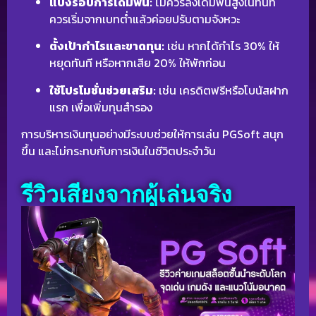
แบ่งรอบการเดิมพัน:
ไม่ควรลงเดิมพันสูงในทันที
ควรเริ่มจากเบทต่ำแล้วค่อยปรับตามจังหวะ
ตั้งเป้ากำไรและขาดทุน:
เช่น หากได้กำไร 30% ให้
หยุดทันที หรือหากเสีย 20% ให้พักก่อน
ใช้โปรโมชั่นช่วยเสริม:
เช่น เครดิตฟรีหรือโบนัสฝาก
แรก เพื่อเพิ่มทุนสำรอง
การบริหารเงินทุนอย่างมีระบบช่วยให้การเล่น PGSoft สนุก
ขึ้น และไม่กระทบกับการเงินในชีวิตประจำวัน
รีวิวเสียงจากผู้เล่นจริง