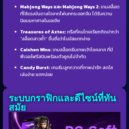
Mahjong Ways และ Mahjong Ways 2:
เกมสล็อต
ที่ใช้แรงบันดาลใจจากไพ่นกกระจอกจีน ได้รับความ
นิยมมหาศาลในเอเชีย
Treasures of Aztec:
หรือที่คนไทยเรียกติดปากว่า
“สล็อตสาวถ้ำ” ขึ้นชื่อว่าโบนัสแตกง่าย
Caishen Wins:
เกมสล็อตธีมเทพเจ้าโชคลาภ ที่มี
ฟีเจอร์ฟรีสปินพร้อมตัวคูณไม่จำกัด
Candy Burst:
เกมธีมลูกกวาดที่ภาพน่ารัก สดใส
เล่นง่าย แตกบ่อย
ระบบกราฟิกและดีไซน์ที่ทัน
สมัย