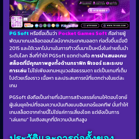
PG Soft
หรือชื่อเต็มว่า
Pocket Games Soft
คือค่ายผู้
พัฒนาเกมสล็อตออนไลน์จากประเทศมอลตา ก่อตั้งขึ้นเมื่อปี
2015 และใช้เวลาไม่นานในการก้าวขึ้นมาเป็นหนึ่งในค่ายชั้นนำ
ระดับโลก สิ่งที่ทำให้ PGSoft แตกต่างคือ
การนำเสนอเกม
สล็อตที่มีคุณภาพสูงทั้งด้านกราฟิก ฟีเจอร์ และระบบ
การเล่น
ไม่ใช่เพียงเกมหมุนวงล้อธรรมดา แต่เป็นเกมที่เต็ม
ไปด้วยเรื่องราว เนื้อหา และประสบการณ์ที่แตกต่างในแต่ละ
เกม
PGSoft ยังถือเป็นค่ายที่เน้นการสร้างสรรค์เกมให้ตอบโจทย์
ผู้เล่นยุคใหม่ที่ชอบความบันเทิงแบบอินเทอร์แอคทีฟ นั่นทำให้
เกมสล็อตจากค่ายนี้ไม่ใช่แค่การเสี่ยงโชค แต่ยังเป็นการ
“เล่นเกม” ในเชิงสนุกที่มีความบันเทิงสูง
ประวัติและการก่อตั้งของ