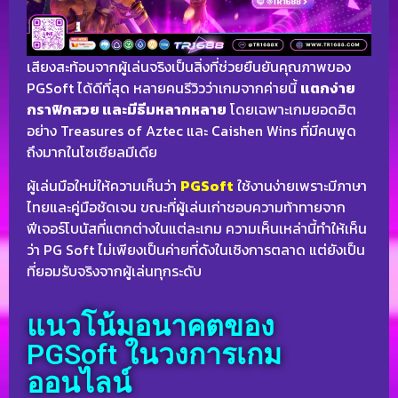
เสียงสะท้อนจากผู้เล่นจริงเป็นสิ่งที่ช่วยยืนยันคุณภาพของ
PGSoft ได้ดีที่สุด หลายคนรีวิวว่าเกมจากค่ายนี้
แตกง่าย
กราฟิกสวย และมีธีมหลากหลาย
โดยเฉพาะเกมยอดฮิต
อย่าง Treasures of Aztec และ Caishen Wins ที่มีคนพูด
ถึงมากในโซเชียลมีเดีย
ผู้เล่นมือใหม่ให้ความเห็นว่า
PGSoft
ใช้งานง่ายเพราะมีภาษา
ไทยและคู่มือชัดเจน ขณะที่ผู้เล่นเก่าชอบความท้าทายจาก
ฟีเจอร์โบนัสที่แตกต่างในแต่ละเกม ความเห็นเหล่านี้ทำให้เห็น
ว่า PG Soft ไม่เพียงเป็นค่ายที่ดังในเชิงการตลาด แต่ยังเป็น
ที่ยอมรับจริงจากผู้เล่นทุกระดับ
แนวโน้มอนาคตของ
PGSoft ในวงการเกม
ออนไลน์