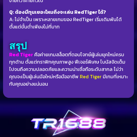
ง่ายกว่าค่ายทั่วไป
Q: ต้องมีทุนเยอะไหมถึงจะเล่น RedTiger ได้?
A: ไม่จำเป็น เพราะหลายเกมของ RedTiger เริ่มเดิมพันได้
ตั้งแต่ขั้นต่ำเพียงไม่กี่บาท
สรุป
Red Tiger
คือค่ายเกมสล็อตที่ตอบโจทย์ผู้เล่นยุคใหม่ครบ
ทุกด้าน ตั้งแต่กราฟิกคุณภาพสูง ฟีเจอร์พิเศษ โบนัสจัดเต็ม
ไปจนถึงความปลอดภัยและความน่าเชื่อถือระดับสากล ไม่ว่า
คุณจะเป็นผู้เล่นมือใหม่หรือมืออาชีพ
Red Tiger
มีเกมที่เหมาะ
กับคุณอย่างแน่นอน