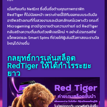
เมื่อเทียบกับ NetEnt ซึ่งขึ้นชื่อด้านคุณภาพกราฟิก
RedTiger ก็ไม่น้อยหน้า เพราะค่ายนี้ใช้ทีมออกแบบระดับมือ
อาชีพสร้างเกมที่ทั้งสวยงามและมีเอกลักษณ์เฉพาะตัว ขณะที่
Microgaming อาจมีจุดขายด้านความเก่าแก่ แต่ RedTiger
กลับสร้างความตื่นเต้นด้วยฟีเจอร์ใหม่ ๆ อย่างโปรเกรสซีฟ
แจ็คพอตและ Smart Spins ที่ช่วยให้ผู้เล่นมีโอกาสชนะรางวัล
ใหญ่ได้ง่ายขึ้น
กลยุทธ์การเล่นสล็อต
RedTiger ให้ได้กำไรระยะ
ยาว