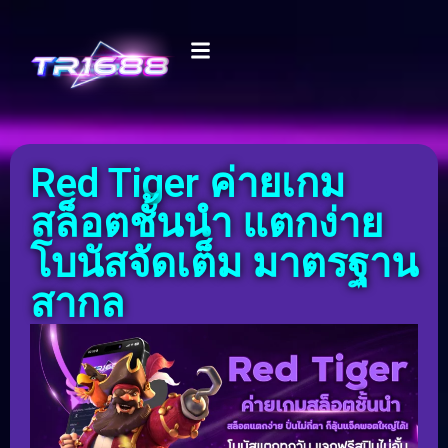
Red Tiger ค่ายเกม
สล็อตชั้นนำ แตกง่าย
โบนัสจัดเต็ม มาตรฐาน
สากล