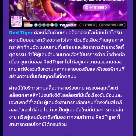
Red Tiger
คือหนึ่งในค่ายเกมสล็อตออนไลน์ชั้นนำที่ได้รับ
ความนิยมอย่างกว้างขวางทั่วโลก ด้วยชื่อเสียงด้านคุณภาพ
กราฟิกที่คมชัด ระบบเกมที่เสถียร และอัตราการจ่ายรางวัลที่
ยุติธรรม ทำให้ผู้เล่นจำนวนมากเลือกใช้บริการค่ายนี้อย่างต่อ
เนื่อง จุดเด่นของ RedTiger ไม่ได้อยู่แค่ความสวยงามของ
เกม แต่ยังรวมถึงความหลากหลายของธีมและฟีเจอร์พิเศษที่
สร้างความตื่นเต้นทุกครั้งที่กดสปิน
ค่ายนี้ให้บริการเกมสล็อตหลายร้อยเกม ครอบคลุมตั้งแต่
สล็อตคลาสสิกไปจนถึงวิดีโอสล็อตที่มีเนื้อเรื่องซับซ้อนและ
เอฟเฟกต์ล้ำสมัย ผู้เล่นจึงสามารถเลือกเกมที่ตรงกับสไตล์
ของตัวเองได้ง่าย ไม่ว่าจะเป็นผู้เล่นมือใหม่ที่ต้องการเกมเล่น
ง่าย หรือผู้เล่นมืออาชีพที่มองหาความท้าทาย RedTiger ก็
สามารถตอบโจทย์ได้ครบถ้วน