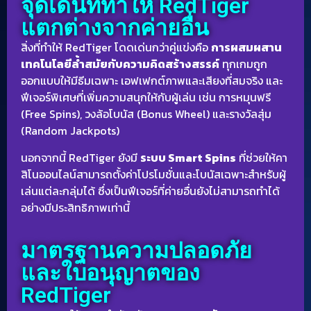
จุดเด่นที่ทำให้ RedTiger
แตกต่างจากค่ายอื่น
สิ่งที่ทำให้ RedTiger โดดเด่นกว่าคู่แข่งคือ
การผสมผสาน
เทคโนโลยีล้ำสมัยกับความคิดสร้างสรรค์
ทุกเกมถูก
ออกแบบให้มีธีมเฉพาะ เอฟเฟกต์ภาพและเสียงที่สมจริง และ
ฟีเจอร์พิเศษที่เพิ่มความสนุกให้กับผู้เล่น เช่น การหมุนฟรี
(Free Spins), วงล้อโบนัส (Bonus Wheel) และรางวัลสุ่ม
(Random Jackpots)
นอกจากนี้ RedTiger ยังมี
ระบบ Smart Spins
ที่ช่วยให้คา
สิโนออนไลน์สามารถตั้งค่าโปรโมชั่นและโบนัสเฉพาะสำหรับผู้
เล่นแต่ละกลุ่มได้ ซึ่งเป็นฟีเจอร์ที่ค่ายอื่นยังไม่สามารถทำได้
อย่างมีประสิทธิภาพเท่านี้
มาตรฐานความปลอดภัย
และใบอนุญาตของ
RedTiger