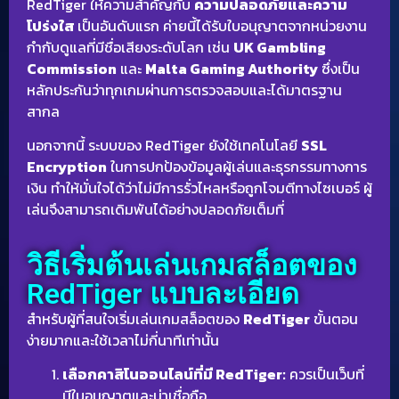
RedTiger ให้ความสำคัญกับ
ความปลอดภัยและความ
โปร่งใส
เป็นอันดับแรก ค่ายนี้ได้รับใบอนุญาตจากหน่วยงาน
กำกับดูแลที่มีชื่อเสียงระดับโลก เช่น
UK Gambling
Commission
และ
Malta Gaming Authority
ซึ่งเป็น
หลักประกันว่าทุกเกมผ่านการตรวจสอบและได้มาตรฐาน
สากล
นอกจากนี้ ระบบของ RedTiger ยังใช้เทคโนโลยี
SSL
Encryption
ในการปกป้องข้อมูลผู้เล่นและธุรกรรมทางการ
เงิน ทำให้มั่นใจได้ว่าไม่มีการรั่วไหลหรือถูกโจมตีทางไซเบอร์ ผู้
เล่นจึงสามารถเดิมพันได้อย่างปลอดภัยเต็มที่
วิธีเริ่มต้นเล่นเกมสล็อตของ
RedTiger แบบละเอียด
สำหรับผู้ที่สนใจเริ่มเล่นเกมสล็อตของ
RedTiger
ขั้นตอน
ง่ายมากและใช้เวลาไม่กี่นาทีเท่านั้น
เลือกคาสิโนออนไลน์ที่มี RedTiger:
ควรเป็นเว็บที่
มีใบอนุญาตและน่าเชื่อถือ